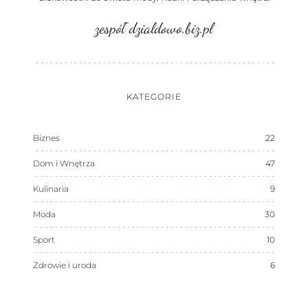
zespół dzialdowo.biz.pl
KATEGORIE
Biznes
22
Dom i Wnętrza
47
Kulinaria
9
Moda
30
Sport
10
Zdrowie i uroda
6