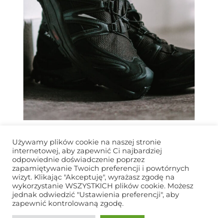
BUTY TREKKINGOWE SALOMON –
Używamy plików cookie na naszej stronie
PRZEGLĄD MODELI
internetowej, aby zapewnić Ci najbardziej
odpowiednie doświadczenie poprzez
zapamiętywanie Twoich preferencji i powtórnych
wizyt. Klikając "Akceptuję", wyrażasz zgodę na
wykorzystanie WSZYSTKICH plików cookie. Możesz
jednak odwiedzić "Ustawienia preferencji", aby
COPYRIGHTS © 2022
DZIALDOWO.BIZ.PL
. WSZELKIE PRAWA
zapewnić kontrolowaną zgodę.
ZASTRZEŻONE.