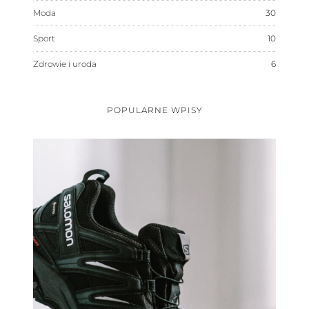
Moda
30
Sport
10
Zdrowie i uroda
6
POPULARNE WPISY