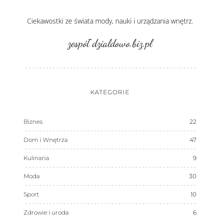
Ciekawostki ze świata mody, nauki i urządzania wnętrz.
zespół dzialdowo.biz.pl
KATEGORIE
Biznes
22
Dom i Wnętrza
47
Kulinaria
9
Moda
30
Sport
10
Zdrowie i uroda
6