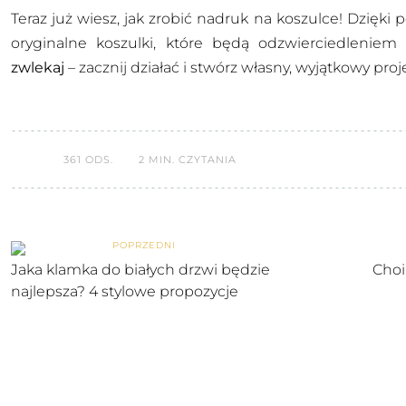
Teraz już wiesz, jak zrobić nadruk na koszulce! Dzię
oryginalne koszulki, które będą odzwierciedleniem
zwlekaj
– zacznij działać i stwórz własny, wyjątkowy proj
361 ODS.
2 MIN. CZYTANIA
POPRZEDNI
Jaka klamka do białych drzwi będzie
Choi
najlepsza? 4 stylowe propozycje