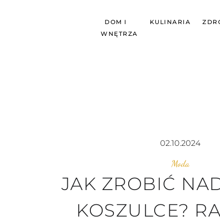
DOM I
KULINARIA
ZDR
WNĘTRZA
02.10.2024
Moda
JAK ZROBIĆ NA
KOSZULCE? R