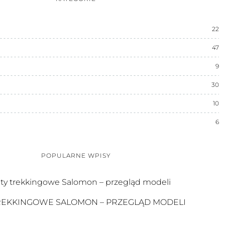
22
47
9
30
10
6
POPULARNE WPISY
REKKINGOWE SALOMON – PRZEGLĄD MODELI