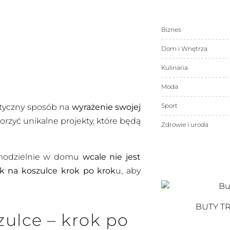
Biznes
Dom i Wnętrza
Kulinaria
Moda
Sport
styczny sposób na
wyrażenie swojej
rzyć unikalne projekty, które będą
Zdrowie i uroda
amodzielnie w domu
wcale nie jest
uk na koszulce krok po krok
u, aby
BUTY T
zulce – krok po